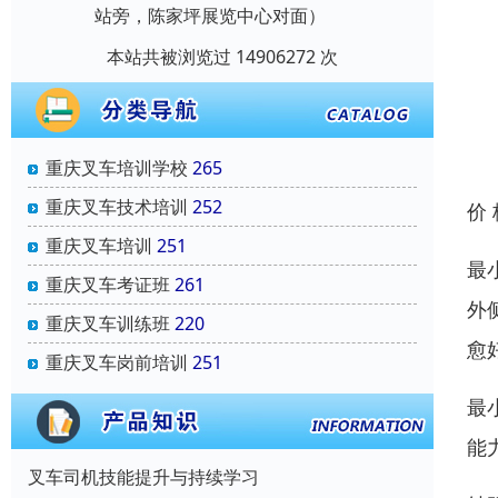
站旁，陈家坪展览中心对面）
本站共被浏览过 14906272 次
重庆叉车培训学校
265
重庆叉车技术培训
252
价
重庆叉车培训
251
最
重庆叉车考证班
261
外
重庆叉车训练班
220
愈
重庆叉车岗前培训
251
最
能
叉车司机技能提升与持续学习