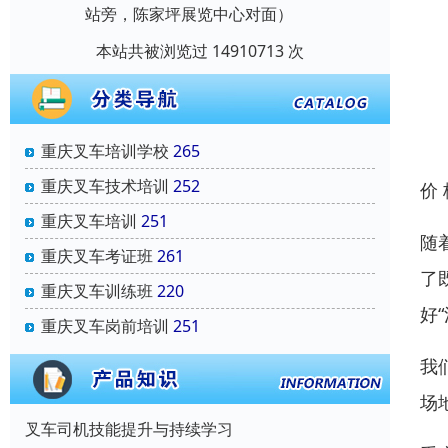
站旁，陈家坪展览中心对面）
本站共被浏览过 14910713 次
重庆叉车培训学校
265
重庆叉车技术培训
252
价
重庆叉车培训
251
随
重庆叉车考证班
261
了
重庆叉车训练班
220
好
重庆叉车岗前培训
251
我
场
叉车司机技能提升与持续学习