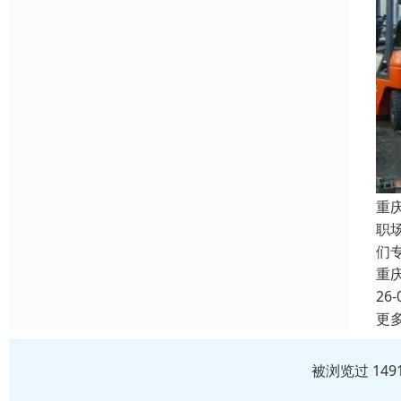
重
职
们
重
26-
更
被浏览过 14