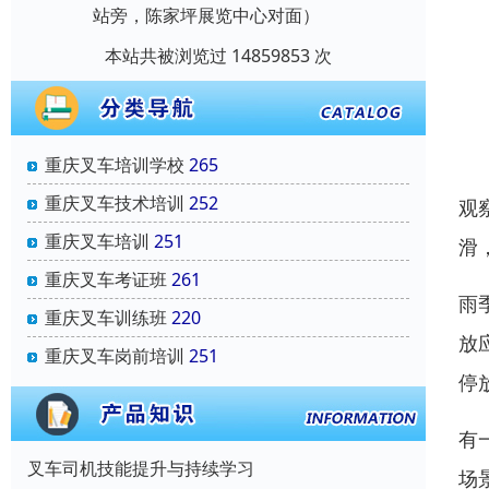
站旁，陈家坪展览中心对面）
本站共被浏览过 14859853 次
重庆叉车培训学校
265
重庆叉车技术培训
252
观
重庆叉车培训
251
滑
重庆叉车考证班
261
雨
重庆叉车训练班
220
放
重庆叉车岗前培训
251
停
有
叉车司机技能提升与持续学习
场