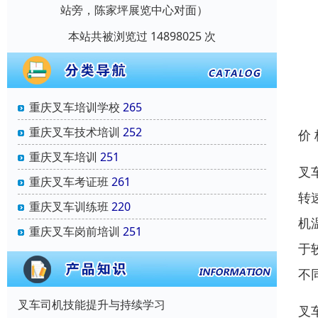
站旁，陈家坪展览中心对面）
本站共被浏览过 14898025 次
重庆叉车培训学校
265
重庆叉车技术培训
252
价
重庆叉车培训
251
叉
重庆叉车考证班
261
转
重庆叉车训练班
220
机
重庆叉车岗前培训
251
于
不
叉车司机技能提升与持续学习
叉