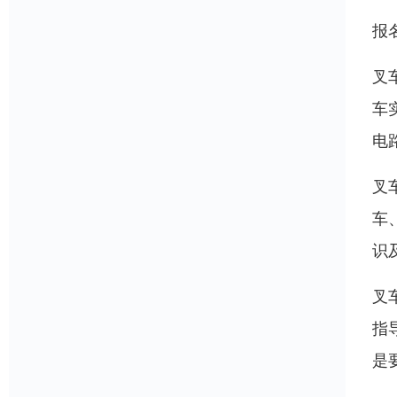
报
叉
车
电
叉
车
识
叉
指
是