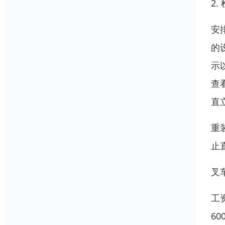
2
安
的
示
查
直
重
止
叉
工
6