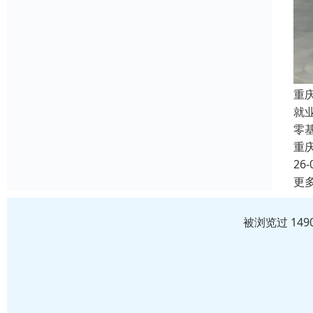
重
就
零
重
26-
更
被浏览过 14