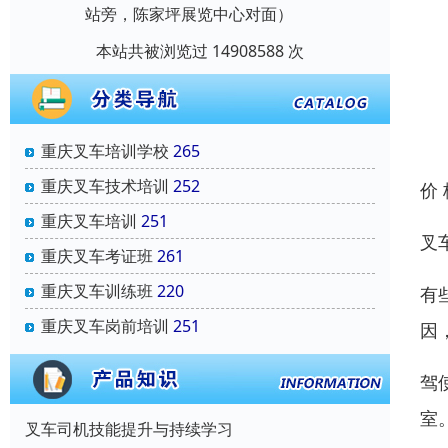
站旁，陈家坪展览中心对面）
本站共被浏览过 14908588 次
重庆叉车培训学校
265
重庆叉车技术培训
252
价
重庆叉车培训
251
叉
重庆叉车考证班
261
重庆叉车训练班
220
有
重庆叉车岗前培训
251
因
驾
室
叉车司机技能提升与持续学习