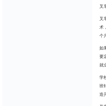
叉
叉
术
个
如
要
就
学
班
造