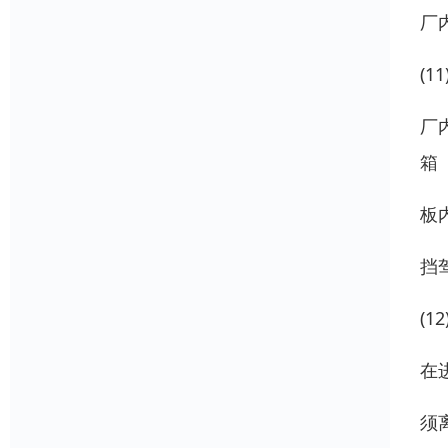
厂
(11
厂
箱
板
挡
(12
在
须