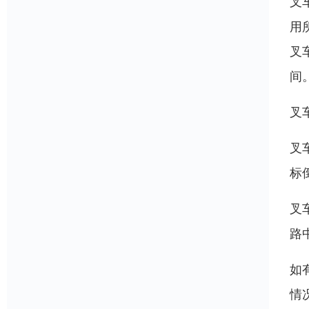
叉
用
叉
间
叉
叉
标
叉
路
如
情