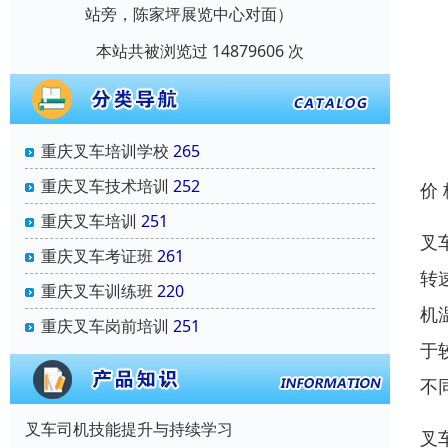
站旁，陈家坪展览中心对面）
本站共被浏览过 14879606 次
重庆叉车培训学校
265
重庆叉车技术培训
252
价
重庆叉车培训
251
叉
重庆叉车考证班
261
转
重庆叉车训练班
220
机
重庆叉车岗前培训
251
于
不
叉车司机技能提升与持续学习
叉