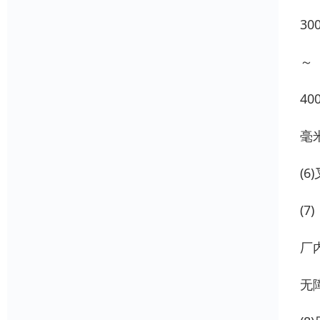
30
～
40
毫
(
(7)
厂
无