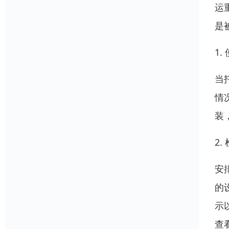
运
是
1
当
情
装
2
安
的
示
查