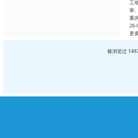
工
审
重
26-
更
被浏览过 14