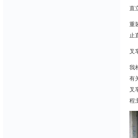
直
重
止
叉
我
有
叉
程