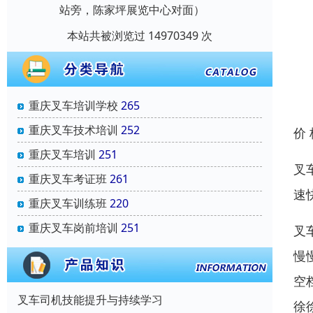
站旁，陈家坪展览中心对面）
本站共被浏览过 14970349 次
重庆叉车培训学校
265
重庆叉车技术培训
252
价
重庆叉车培训
251
叉
重庆叉车考证班
261
速
重庆叉车训练班
220
重庆叉车岗前培训
251
叉
慢
空
叉车司机技能提升与持续学习
徐