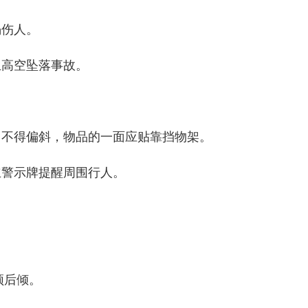
塌伤人。
生高空坠落事故。
，不得偏斜，物品的一面应贴靠挡物架。
立警示牌提醒周围行人。
须后倾。