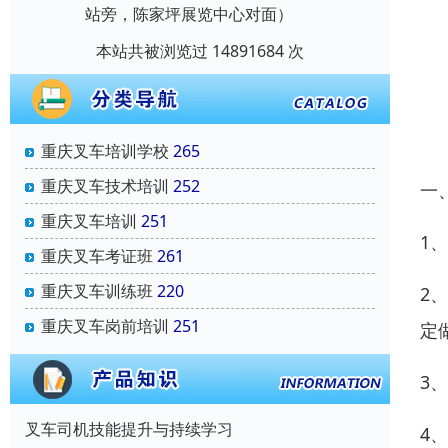
站旁，陈家坪展览中心对面）
本站共被浏览过 14891684 次
重庆叉车培训学校
265
重庆叉车技术培训
252
一
重庆叉车培训
251
1
重庆叉车考证班
261
重庆叉车训练班
220
2
重庆叉车岗前培训
251
定
3
叉车司机技能提升与持续学习
4