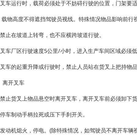
、叉车运行时，载荷必须处于不妨碍行驶的位置，门架要
、 载物高度不得遮挡驾驶员视线。特殊情况物品影响前行
、禁止在坡道上转弯，也不应横跨坡道行驶。
、叉车厂区行驶速度5公里/小时，进入生产车间区域必须
、叉车的起重升降或行驶时，禁止人员站在货叉上把持物
、离开叉车
、禁止货叉上物品悬空时离开叉车，离开叉车前必须卸下
、停车制动手柄拉死或压下手刹开关。
、发动机熄火，停电。(除特殊情况，如驾驶员不离开车辆视