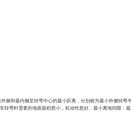
最外侧和最内侧至转弯中心的最小距离，分别称为最小外侧转弯
则叉车转弯时需要的地面面积愈小，机动性愈好。最小离地间隙：最