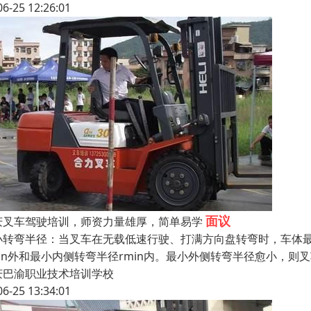
06-25 12:26:01
面议
庆叉车驾驶培训，师资力量雄厚，简单易学
小转弯半径：当叉车在无载低速行驶、打满方向盘转弯时，车体
min外和最小内侧转弯半径rmin内。最小外侧转弯半径愈小，
庆巴渝职业技术培训学校
06-25 13:34:01