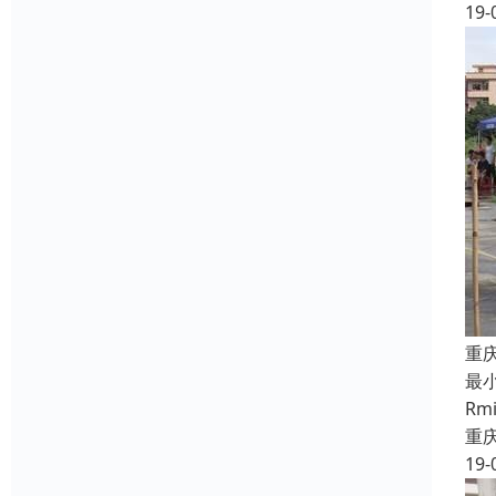
19-
重
最
R
重
19-