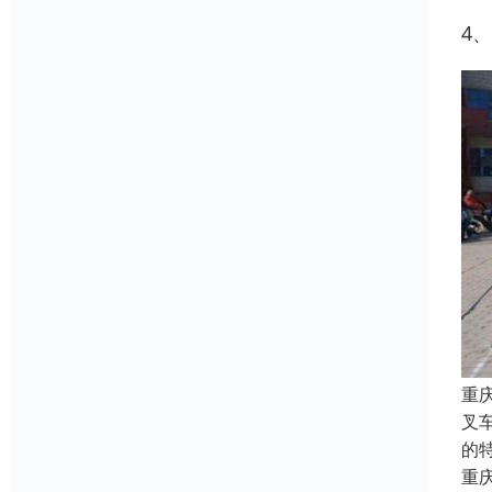
4
重
叉
的
重