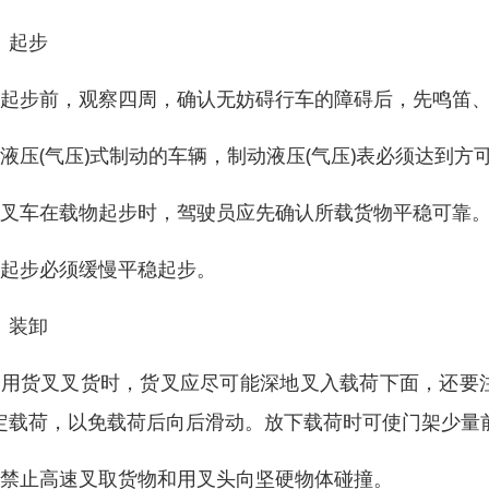
、起步
、起步前，观察四周，确认无妨碍行车的障碍后，先鸣笛
、液压(气压)式制动的车辆，制动液压(气压)表必须达到方
、叉车在载物起步时，驾驶员应先确认所载货物平稳可靠
、起步必须缓慢平稳起步。
、装卸
、用货叉叉货时，货叉应尽可能深地叉入载荷下面，还要
定载荷，以免载荷后向后滑动。放下载荷时可使门架少量
、禁止高速叉取货物和用叉头向坚硬物体碰撞。