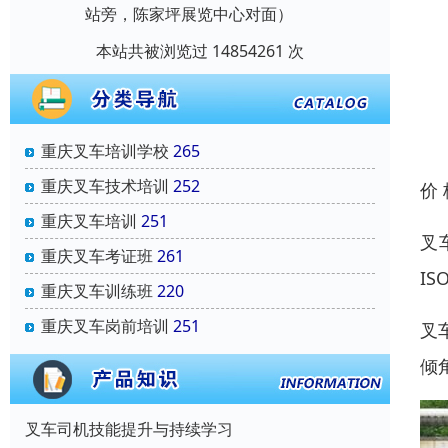
站旁，陈家坪展览中心对面）
本站共被浏览过 14854261 次
重庆叉车培训学校
265
重庆叉车技术培训
252
价
重庆叉车培训
251
叉
重庆叉车考证班
261
I
重庆叉车训练班
220
重庆叉车岗前培训
251
叉
倾
叉车司机技能提升与持续学习